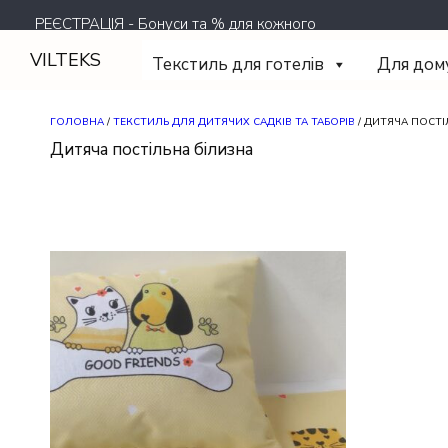
Перейти
РЕЄСТРАЦІЯ - Бонуси та % для кожного
до
вмісту
VILTEKS
Текстиль для готелів
Для дом
ГОЛОВНА
/
ТЕКСТИЛЬ ДЛЯ ДИТЯЧИХ САДКІВ ТА ТАБОРІВ
/ ДИТЯЧА ПОСТІ
Дитяча постільна білизна
Цей
товар
має
кілька
варіантів.
Параметри
можна
вибрати
на