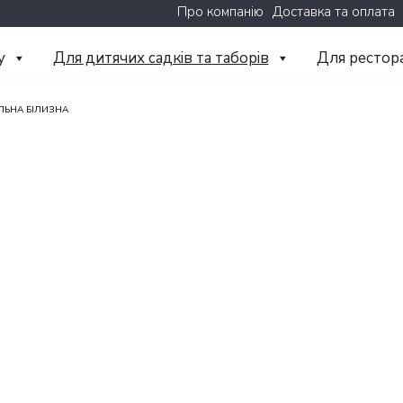
Про компанію
Доставка та оплата
у
Для дитячих садків та таборів
Для рестор
ЛЬНА БІЛИЗНА