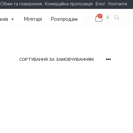
Обмін та поверення
Комерційна пропозиція
Блог
Контакти
анів
Мілітарі
Розпродаж