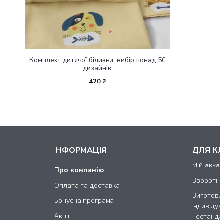
сторінці
товару
Комплект дитячої білизни, вибір понад 50
дизайнів
420
₴
ІНФОРМАЦІЯ
ДЛЯ К
Мій акка
Про компанію
Зворотні
Оплата та доставка
Виготов
Бонусна програма
індивіду
Акції
нестанд