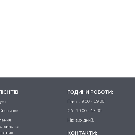
ЛІЄНТІВ
ГОДИНИ РОБОТИ:
унт
Пн-пт: 9.00 - 19.00
й зв’язок
Сб.: 10:00 - 17.00
лення
Нд: вихідний.
альних та
КОНТАКТИ:
артних