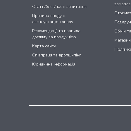
замовле
Статті/блог/часті запитання
Отримат
Правила вводу в
експлуатацію товару
Подарун
Рекомендації та правила
Обмін т
догляду за продукцією
Магазин
Карта сайту
Політик
Співпраця та дропшипінг
Юридична інформація