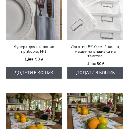
Куверт для столових
Логотип 5*10 см.(1 колір),
приборів. №1
машинна вишивка на
текстилі
90
₴
50
₴
ДОДАТИ В КОШИК
ДОДАТИ В КОШИК
Цей
Цей
товар
товар
має
має
кілька
кілька
варіантів.
варіантів.
Параметри
Параметри