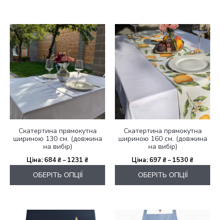
556 ₴
1191 ₴
до
840 ₴
Цей
Цей
товар
товар
має
має
кілька
кілька
варіантів.
варіантів.
Параметри
Параметри
можна
можна
вибрати
вибрати
на
на
сторінці
сторінці
Скатертина прямокутна
Скатертина прямокутна
товару
товару
шириною 130 см. (довжина
шириною 160 см. (довжина
на вибір)
на вибір)
Діапазон
Діапазо
684
₴
–
1231
₴
697
₴
–
1530
₴
цін:
цін:
ОБЕРІТЬ ОПЦІЇ
ОБЕРІТЬ ОПЦІЇ
від
від
684 ₴
697 ₴
до
до
1231 ₴
1530 ₴