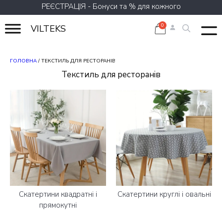
Перейти
РЕЄСТРАЦІЯ - Бонуси та % для кожного
до
вмісту
VILTEKS
ГОЛОВНА
/ ТЕКСТИЛЬ ДЛЯ РЕСТОРАНІВ
Текстиль для ресторанів
Скатертини квадратні і
Скатертини круглі і овальні
прямокутні