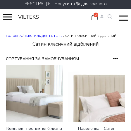
Перейти
РЕЄСТРАЦІЯ - Бонуси та % для кожного
до
вмісту
VILTEKS
ГОЛОВНА
/
ТЕКСТИЛЬ ДЛЯ ГОТЕЛІВ
/ САТИН КЛАСИЧНИЙ ВІДБІЛЕНИЙ
Сатин класичний відбілений
Цей
Цей
товар
товар
має
має
кілька
кілька
варіантів.
варіантів.
Параметри
Параметри
можна
можна
вибрати
вибрати
на
на
сторінці
сторінці
Комплект постільної білизни
Наволочка – Сатин